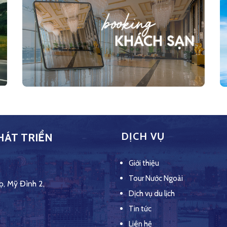
DỊCH VỤ
HÁT TRIỂN
Giới thiệu
Tour Nước Ngoài
ọ, Mỹ Đình 2,
Dịch vụ du lịch
Tin tức
Liên hệ