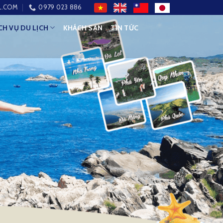
L.COM
0979 023 886
CH VỤ DU LỊCH
KHÁCH SẠN
TIN TỨC