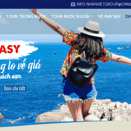
INFO.NHANVIETGROUP@GMAI
U
TOUR TRONG NƯỚC
TOUR NƯỚC NGOÀI
VÉ MÁY BAY
DỊ